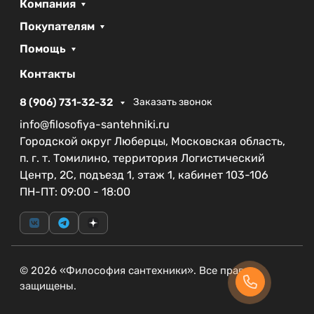
Компания
использования в различных условиях.
Гарантийный срок на резинотехнические
Покупателям
изделия составляет 1 год, а на сам смеситель — 5
Помощь
лет, что подтверждает качество и долговечность
этой продукции.
Контакты
Этот смеситель станет не только практичным
8 (906) 731-32-32
Заказать звонок
инструментом, но и стильным акцентом в вашем
info@filosofiya-santehniki.ru
интерьере, благодаря современному дизайну и
Городской округ Люберцы, Московская область,
высоким стандартам качества бренда CEZARES.
п. г. т. Томилино, территория Логистический
Центр, 2С, подъезд 1, этаж 1, кабинет 103-106
ПН-ПТ: 09:00 - 18:00
© 2026 «Философия сантехники». Все права
защищены.