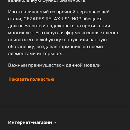
великолепную функциональность.
Изготавливаемый из прочной нержавеющей
стали, CEZARES RELAX-LS1-NOP обещает
долговечность и надежность на протяжении
многих лет. Его округлая форма позволяет легко
вписать его в любую кухонную или ванную
обстановку, создавая гармонию со всеми
элементами интерьере.
Важным преимуществом данной модели
является наличие аэратора, который
способствует экономии воды, а также улучшает
Показать полностью
поток. Гибкая подводка упрощает установку
смесителя и гарантирует надежное соединение
с водопроводной системой.
Смеситель CEZARES RELAX-LS1-NOP имеет
ширину 4.2 см, глубину 17 см и высоту 21.1 см, что
Интернет-магазин
делает его компактным и удобным для