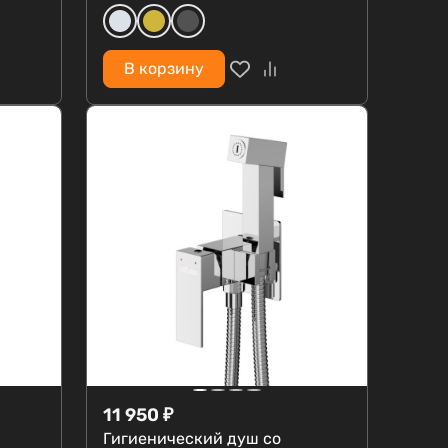
В корзину
11 950
₽
Гигиенический душ со