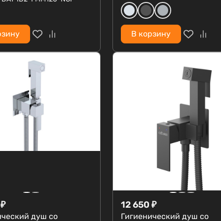
рзину
В корзину
₽
12 650
₽
ический душ со
Гигиенический душ со