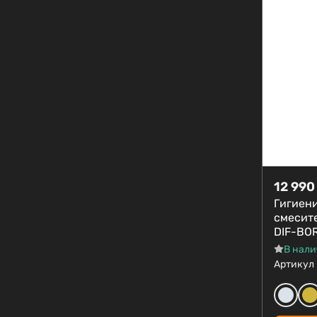
12 990
Гигиен
смесит
DIF-BO
В нал
Артикул