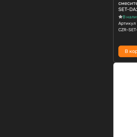
смесит
SET-DA
В нал
Артикул
CZR-SET
В ко