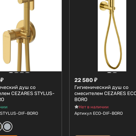
₽
22 580
₽
ический душ со
Гигиенический душ со
елем CEZARES STYLUS-
смесителем CEZARES ECO
RO
BORO
ичии
Нет в наличии
STYLUS-DIF-BORO
Артикул
ECO-DIF-BORO