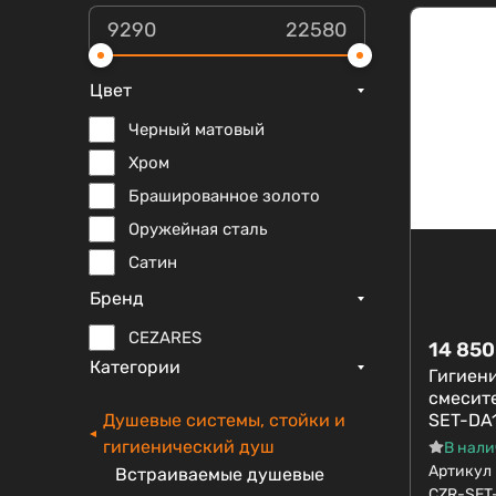
Цвет
Черный матовый
Хром
Брашированное золото
Оружейная сталь
Сатин
Бренд
CEZARES
14 850
Категории
Гигиен
смесит
SET-DA
Душевые системы, стойки и
гигиенический душ
В нал
Артикул
Встраиваемые душевые
CZR-SET