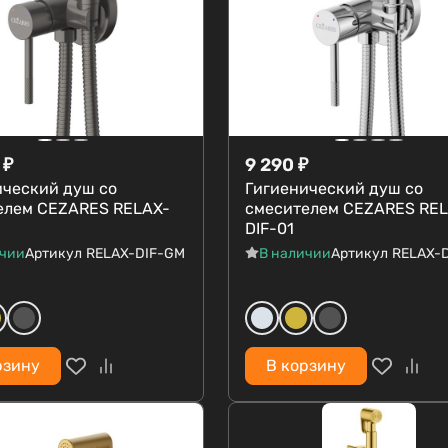
₽
9 290
₽
ический душ со
Гигиенический душ со
елем CEZARES RELAX-
смесителем CEZARES RE
DIF-01
ичии
Артикул
RELAX-DIF-GM
В наличии
Артикул
RELAX-D
рзину
В корзину