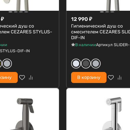
₽
12 990
₽
ический душ со
Гигиенический душ со
елем CEZARES STYLUS-
смесителем CEZARES SLI
DIF-IN
ичии
В наличии
Артикул
SLIDER-
STYLUS-DIF-IN
рзину
В корзину