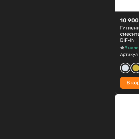
10 900
Гигиен
смесит
DIF-IN
В нал
Артикул
В ко