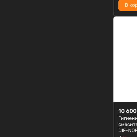
В ко
10 600
Гигиен
смесит
DIF-NO