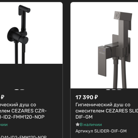
₽
17 390
₽
ический душ со
Гигиенический душ со
елем CEZARES CZR-
смесителем CEZARES SLI
1-ID2-FMM120-NOP
DIF-GM
ичии
В наличии
Артикул
SLIDER-DIF-GM
-DA1-ID2-FMM120-NOP