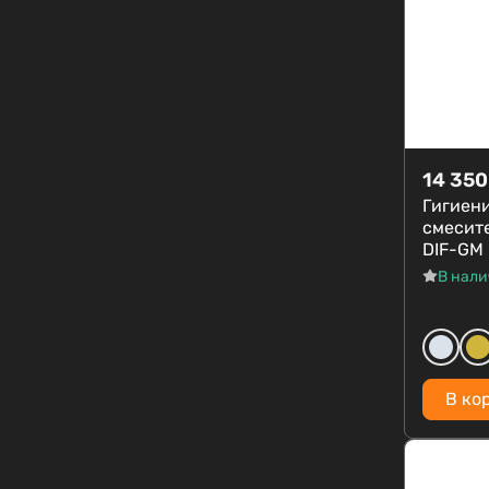
14 350
Гигиен
смесит
DIF-GM
В нал
В ко