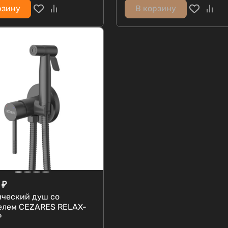
рзину
В корзину
₽
ический душ со
елем CEZARES RELAX-
P