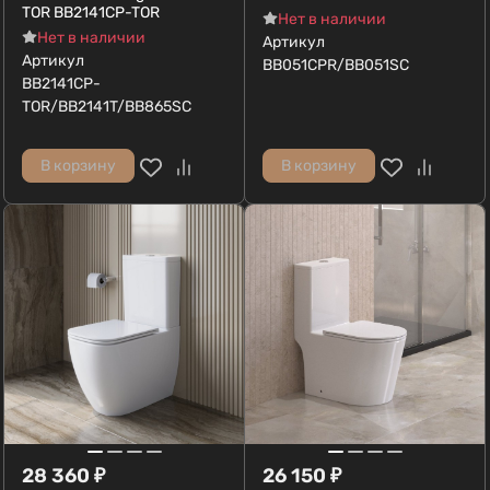
TOR BB2141CP-TOR
Нет в наличии
Нет в наличии
Артикул
Артикул
BB051CPR/BB051SC
BB2141CP-
TOR/BB2141T/BB865SC
В корзину
В корзину
28 360
₽
26 150
₽