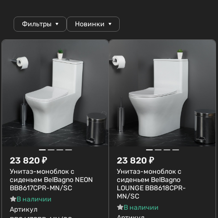
Фильтры
Новинки
23 820
₽
23 820
₽
Унитаз-моноблок с
Унитаз-моноблок с
сиденьем BelBagno NEON
сиденьем BelBagno
BB8617CPR-MN/SC
LOUNGE BB8618CPR-
MN/SC
В наличии
В наличии
Артикул
Артикул