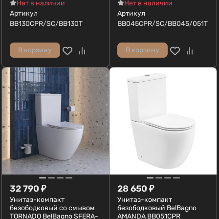
Нет в наличии
Нет в наличии
Артикул
Артикул
BB130CPR/SC/BB130T
BB045CPR/SC/BB045/051T
В корзину
В корзину
32 790
₽
28 650
₽
Унитаз-компакт
Унитаз-компакт
безободковый со смывом
безободковый BelBagno
TORNADO BelBagno SFERA-
AMANDA BB051CPR