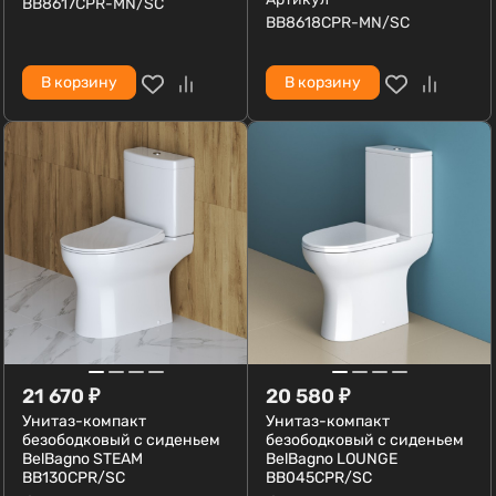
BB8617CPR-MN/SC
BB8618CPR-MN/SC
В корзину
В корзину
21 670
₽
20 580
₽
Унитаз-компакт
Унитаз-компакт
безободковый с сиденьем
безободковый с сиденьем
BelBagno STEAM
BelBagno LOUNGE
BB130CPR/SC
BB045CPR/SC