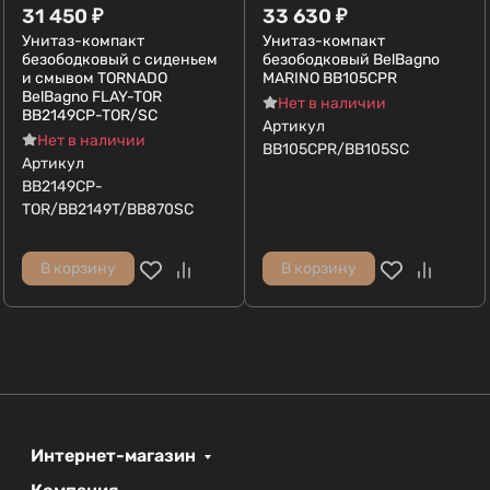
31 450
₽
33 630
₽
Унитаз-компакт
Унитаз-компакт
безободковый с сиденьем
безободковый BelBagno
и смывом TORNADO
MARINO BB105CPR
BelBagno FLAY-TOR
Нет в наличии
BB2149CP-TOR/SC
Артикул
Нет в наличии
BB105CPR/BB105SC
Артикул
BB2149CP-
TOR/BB2149T/BB870SC
В корзину
В корзину
Интернет-магазин