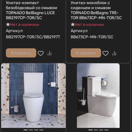
Унитаз-компакт
Унитаз-моноблок с
безободковый со смывом
сиденьем и смывом
TORNADO BelBagno LUCE
TORNADO BelBagno TRE-
BB2197CP-TOR/SC
TOR BB673CP-MN-TOR/SC
Нет в наличии
Нет в наличии
Артикул
Артикул
BB2197CP-TOR/SC/BB2197T
BB673CP-MN-TOR/SC
В корзину
В корзину