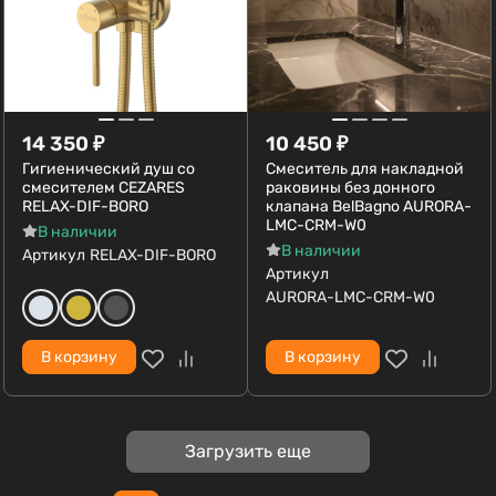
14 350
₽
10 450
₽
Гигиенический душ со
Смеситель для накладной
смесителем CEZARES
раковины без донного
RELAX-DIF-BORO
клапана BelBagno AURORA-
LMC-CRM-W0
В наличии
В наличии
Артикул
RELAX-DIF-BORO
Артикул
AURORA-LMC-CRM-W0
В корзину
В корзину
Загрузить еще