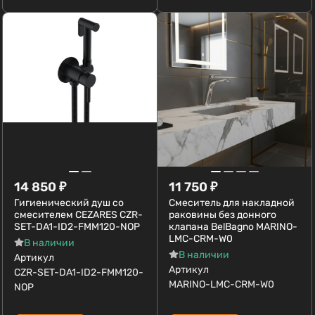
14 850
₽
11 750
₽
Гигиенический душ со
Смеситель для накладной
смесителем CEZARES CZR-
раковины без донного
SET-DA1-ID2-FMM120-NOP
клапана BelBagno MARINO-
LMC-CRM-W0
В наличии
В наличии
Артикул
Артикул
CZR-SET-DA1-ID2-FMM120-
MARINO-LMC-CRM-W0
NOP