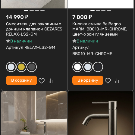
14 990
₽
7 000
₽
Смеситель для раковины с
Кнопка смыва BelBagno
донным клапаном CEZARES
MARMI BB010-MR-CHROME,
RELAX-LS2-GM
цвет-хром глянцевый
В наличии
В наличии
Артикул
RELAX-LS2-GM
Артикул
BB010-MR-CHROME
В корзину
В корзину