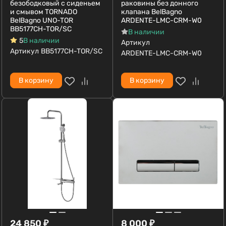
безободковый с сиденьем
раковины без донного
и смывом TORNADO
клапана BelBagno
BelBagno UNO-TOR
ARDENTE-LMC-CRM-W0
BB5177CH-TOR/SC
В наличии
5
В наличии
Артикул
Артикул
BB5177CH-TOR/SC
ARDENTE-LMC-CRM-W0
В корзину
В корзину
24 850
₽
8 000
₽