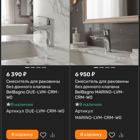
6 390
₽
6 950
₽
Смеситель для раковины
Смеситель для раковины
без донного клапана
без донного клапана
BelBagno DUE-LVM-CRM-
BelBagno MARINO-LVM-
W0
CRM-W0
В наличии
В наличии
Артикул
DUE-LVM-CRM-W0
Артикул
MARINO-LVM-CRM-W0
В корзину
В корзину