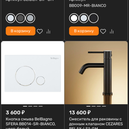
BB009-MR-BIANCO
В корзину
В корзину
3 600
₽
13 600
₽
Кнопка смыва BelBagno
Смеситель для раковины с
SFERA BB014-SR-BIANCO,
донным клапаном CEZARES
цвет-белый
RELAX-LS1-GM