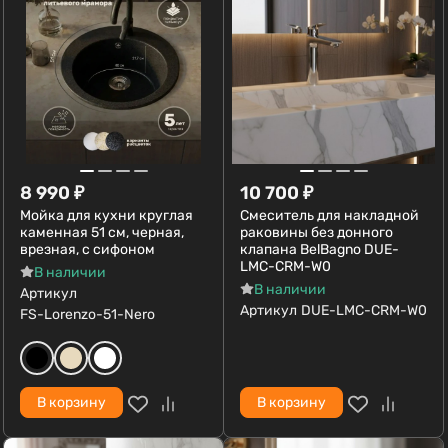
8 990
₽
10 700
₽
Мойка для кухни круглая
Смеситель для накладной
каменная 51 см, черная,
раковины без донного
врезная, с сифоном
клапана BelBagno DUE-
LMC-CRM-W0
В наличии
В наличии
Артикул
Артикул
DUE-LMC-CRM-W0
FS-Lorenzo-51-Nero
В корзину
В корзину