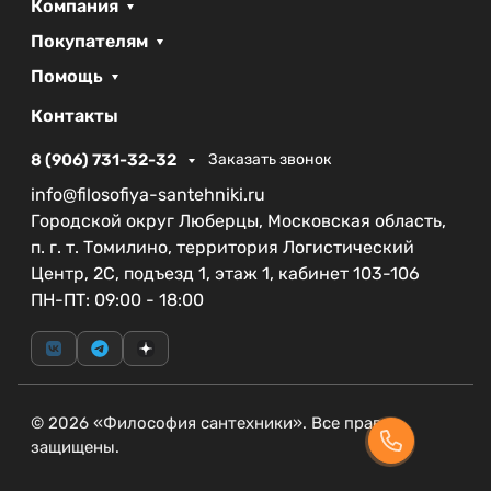
Компания
Цвет:
Брашированное золото добавляет
Покупателям
роскоши и стиля.
Помощь
Стиль:
Современный, идеально подходит для
актуальных интерьеров.
Контакты
Габариты:
Ширина 4.2 см, глубина 17 см,
8 (906) 731-32-32
Заказать звонок
высота 21.1 см — компактный размер для
удобства использования.
info@filosofiya-santehniki.ru
Городской округ Люберцы, Московская область,
Выбирая смеситель CEZARES RELAX-LS1-BORO,
п. г. т. Томилино, территория Логистический
вы получаете не только качественный продукт,
Центр, 2С, подъезд 1, этаж 1, кабинет 103-106
но и акцент в оформлении вашей ванной
ПН-ПТ: 09:00 - 18:00
комнаты, который будет радовать вас долгие
годы.
© 2026 «Философия сантехники». Все права
защищены.