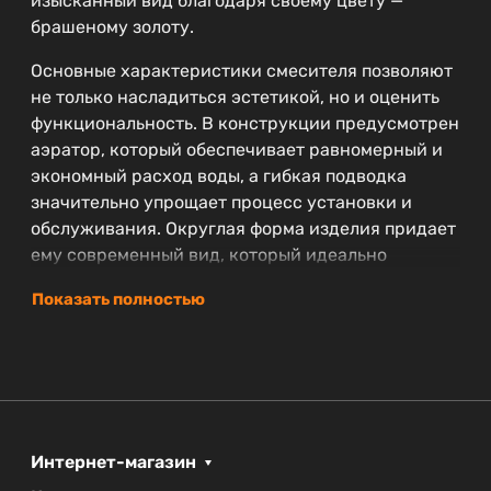
изысканный вид благодаря своему цвету —
брашеному золоту.
Основные характеристики смесителя позволяют
не только насладиться эстетикой, но и оценить
функциональность. В конструкции предусмотрен
аэратор, который обеспечивает равномерный и
экономный расход воды, а гибкая подводка
значительно упрощает процесс установки и
обслуживания. Округлая форма изделия придает
ему современный вид, который идеально
вписывается в любые дизайны ванных комнат.
Показать полностью
Каждый смеситель из коллекции RELAX
гарантирует надежность на протяжении
длительного времени. На резинотехнические
изделия предоставляется срок гарантии в 1 год,
а на сам смеситель — 5 лет, что подтверждает
высокое качество и надежность продукции
Интернет-магазин
бренда CEZARES.