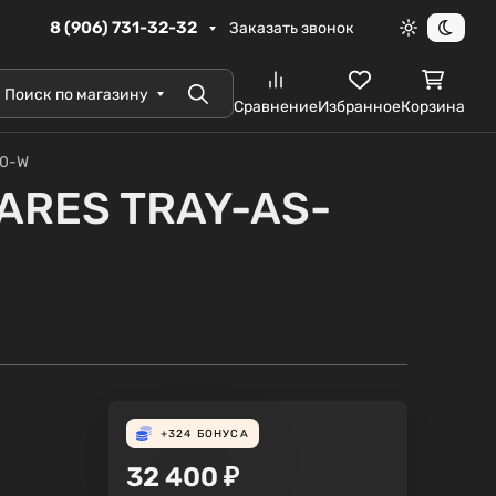
8 (906) 731-32-32
Заказать звонок
Светлая те
Темна
Поиск по магазину
Поиск
Сравнение
Избранное
Корзина
30-W
ZARES TRAY-AS-
+324
БОНУСА
32 400
₽