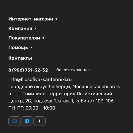
С размерами 120 см в ширину, 70 см в глубину и
3 см в высоту, этот поддон легко помещается в
Интернет-магазин
разных по размеру ванных комнатах. Благодаря
Компания
своей форме и материалу он также обеспечивает
отличные эксплуатационные характеристики,
Покупателям
включая легкость в уходе и высокий уровень
Помощь
комфорта.
Контакты
Коллекция поддонов из искусственного мрамора
CEZARES позволяет выбрать идеальное решение
8 (906) 731-32-32
Заказать звонок
для создания стильного и современного
info@filosofiya-santehniki.ru
пространства. Поддон CEZARES TRAY-AS-AH-
Городской округ Люберцы, Московская область,
120/70-30-W станет значимым элементом вашей
п. г. т. Томилино, территория Логистический
ванной, акцентируя внимание на утонченном
Центр, 2С, подъезд 1, этаж 1, кабинет 103-106
дизайне и отличной функциональности.
ПН-ПТ: 09:00 - 18:00