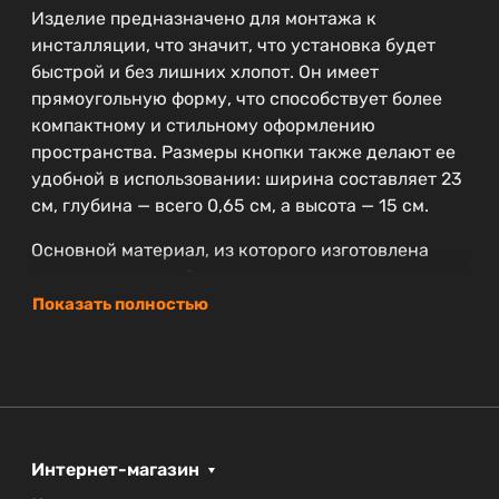
Изделие предназначено для монтажа к
инсталляции, что значит, что установка будет
быстрой и без лишних хлопот. Он имеет
прямоугольную форму, что способствует более
компактному и стильному оформлению
пространства. Размеры кнопки также делают ее
удобной в использовании: ширина составляет 23
см, глубина — всего 0,65 см, а высота — 15 см.
Основной материал, из которого изготовлена
кнопка, — прочный пластик, что гарантирует
долговечность и надежность в эксплуатации.
Показать полностью
Бренд BelBagno славится высоким качеством
своей продукции, а гарантия на данный товар
составляет 2 года, что подчеркивает уверенность
производителя в надежности своих изделий.
Кнопка смыва из коллекции SFERA станет не
Интернет-магазин
только практичным, но и стильным элементом