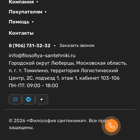
Компания
вашей ванной комнаты, привнося современный
акцент и позволяя легко управлять системой
Покупателям
смыва. Выберите BelBagno SFERA BB016-SR-
Помощь
CHROME.M для обновления и улучшения
функциональности вашего туалетного
Контакты
пространства.
8 (906) 731-32-32
Заказать звонок
info@filosofiya-santehniki.ru
Городской округ Люберцы, Московская область,
п. г. т. Томилино, территория Логистический
Центр, 2С, подъезд 1, этаж 1, кабинет 103-106
ПН-ПТ: 09:00 - 18:00
© 2026 «Философия сантехники». Все права
защищены.