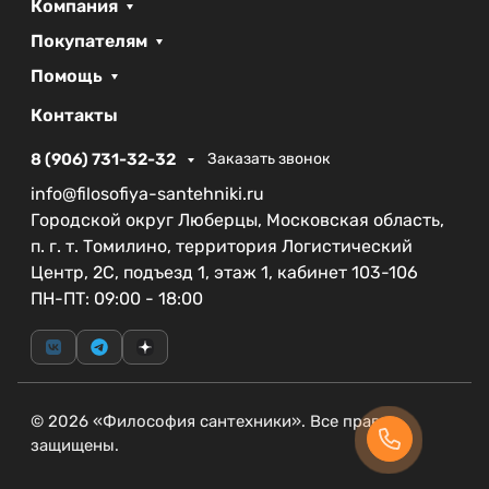
Компания
дизайном и практичностью, что делает её
отличным выбором для любого санузла.
Покупателям
Помощь
Кнопка смыва BelBagno SFERA BB015-SR-
CHROME — это не просто элемент управления, а
Контакты
стильный акцент, который подчеркивает ваш
вкус и заботу о деталях в оформлении интерьера.
8 (906) 731-32-32
Заказать звонок
info@filosofiya-santehniki.ru
Городской округ Люберцы, Московская область,
п. г. т. Томилино, территория Логистический
Центр, 2С, подъезд 1, этаж 1, кабинет 103-106
ПН-ПТ: 09:00 - 18:00
© 2026 «Философия сантехники». Все права
защищены.