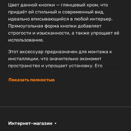
Цвет данной кнопки — глянцевый хром, что
придаёт ей стильный и современный вид,
идеально вписывающийся в любой интерьер.
Прямоугольная форма кнопки добавляет
строгости и изысканности, а также упрощает её
использование.
Этот аксессуар предназначен для монтажа к
инсталляции, что значительно экономит
пространство и упрощает установку. Его
размеры (ширина 23 см, глубина 0.65 см, высота
15 см) делают кнопку отлично вписывающейся в
Показать полностью
стандартные конструкции.
BelBagno предлагает гарантию на продукт
сроком 2 года, что подтверждает высокое
качество и надёжность своего ассортимента.
Коллекция SFERA, к которой принадлежит
Интернет-магазин
данная модель, славится своим современным