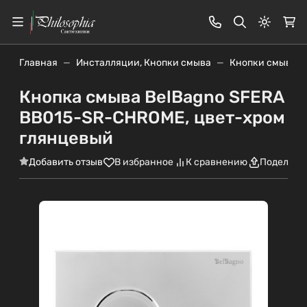
Светлая
Главная
Инсталляции, Кнопки смыва
Кнопки смыва
Кнопка смыва BelBagno SFERA
BB015-SR-CHROME, цвет-хром
глянцевый
Добавить отзыв
В избранное
К сравнению
Поделить