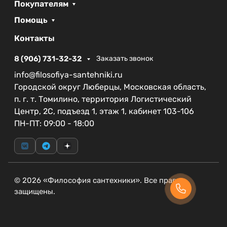
стиль вашего пространства.
Покупателям
Современный стиль, который идеально
Помощь
впишется в любой интерьер.
Подходит для монтажа к инсталляции,
Контакты
облегчая установку.
8 (906) 731-32-32
Заказать звонок
Гарантия 2 года на изделие, что
свидетельствует о высоком качестве.
info@filosofiya-santehniki.ru
Изделие из пластика, который легко
Городской округ Люберцы, Московская область,
ухаживается и долговечен.
п. г. т. Томилино, территория Логистический
Центр, 2С, подъезд 1, этаж 1, кабинет 103-106
Обновите ваш санузел с помощью кнопки смыва
ПН-ПТ: 09:00 - 18:00
BelBagno MARMI BB013-MR-ORO и создайте
атмосферу комфорта и изысканности.
© 2026 «Философия сантехники». Все права
защищены.