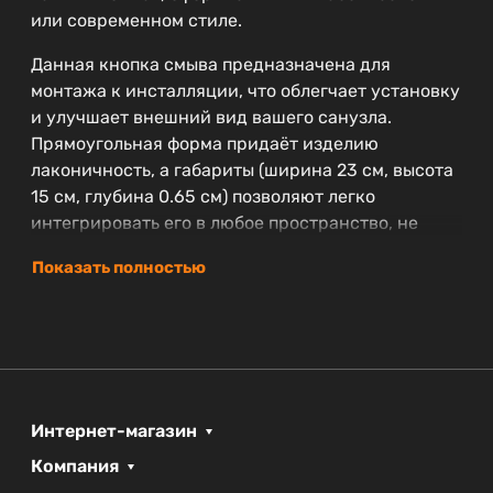
или современном стиле.
Данная кнопка смыва предназначена для
монтажа к инсталляции, что облегчает установку
и улучшает внешний вид вашего санузла.
Прямоугольная форма придаёт изделию
лаконичность, а габариты (ширина 23 см, высота
15 см, глубина 0.65 см) позволяют легко
интегрировать его в любое пространство, не
загромождая интерьер.
Показать полностью
Кнопка входит в коллекцию MARMI, что
свидетельствует о высоком качестве и
продуманном дизайне всей линейки.
Производитель предоставляет гарантию на срок
2 года, подтверждая надежность и
долговечность своей продукции.
Интернет-магазин
Компания
Цвет: золотой, подчеркивающий роскошь и