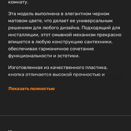
комнату.
Эта модель выполнена в элегантном черном
матовом цвете, что делает ее универсальным
решением для любого дизайна. Подходящий для
инсталляции, этот смывной механизм прекрасно
впишется в любую конструкцию сантехники,
обеспечивая гармоничное сочетание
функциональности и эстетики.
Изготовленная из качественного пластика,
кнопка отличается высокой прочностью и
долговечностью. Прямоугольная форма придает
ей современный вид, что делает этот элемент не
Показать полностью
только практичным, но и стильным аксессуаром.
Размеры модели составляют 23 см в ширину,
0.65 см в глубину и 15 см в высоту, что
обеспечивает удобство установки и
использования. Кнопка входит в коллекцию