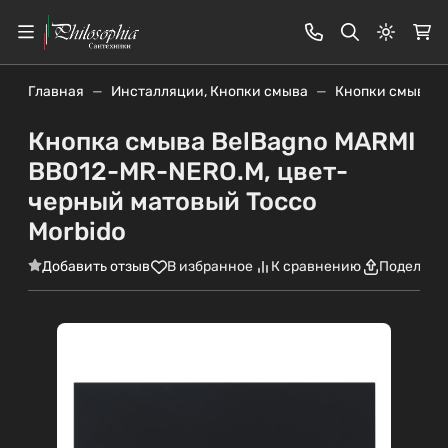
Светлая
Главная
Инсталляции, Кнопки смыва
Кнопки смыва
Кнопка смыва BelBagno MARMI
BB012-MR-NERO.M, цвет-
черный матовый Tocco
Morbido
Добавить отзыв
В избранное
К сравнению
Поделить