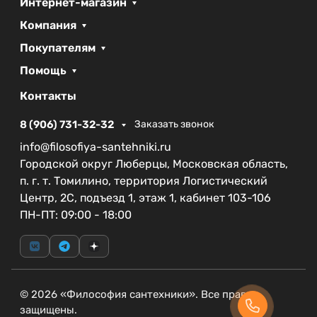
Интернет-магазин
MARMI от BelBagno, что подтверждает ее высокое
Компания
качество и уникальный дизайн.
Покупателям
Кроме того, на эту модель действует гарантия
Помощь
сроком на 2 года, что дает вам дополнительную
уверенность в надежности продукта. Подберите
Контакты
подходящую сантехнику с помощью кнопки
смыва BelBagno MARMI BB012-MR-NERO.M и
8 (906) 731-32-32
Заказать звонок
создайте идеальное сочетание стиля и удобства
info@filosofiya-santehniki.ru
в вашей ванной комнате.
Городской округ Люберцы, Московская область,
п. г. т. Томилино, территория Логистический
Центр, 2С, подъезд 1, этаж 1, кабинет 103-106
ПН-ПТ: 09:00 - 18:00
© 2026 «Философия сантехники». Все права
защищены.