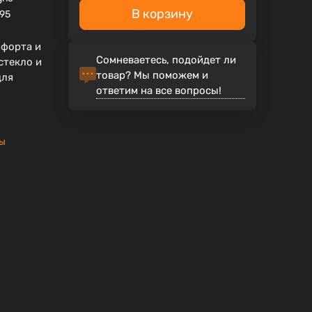
В корзину
95
мфорта и
Сомневаетесь, подойдет ли
стекло и
товар? Мы поможем и
для
ответим на все вопросы!
лы