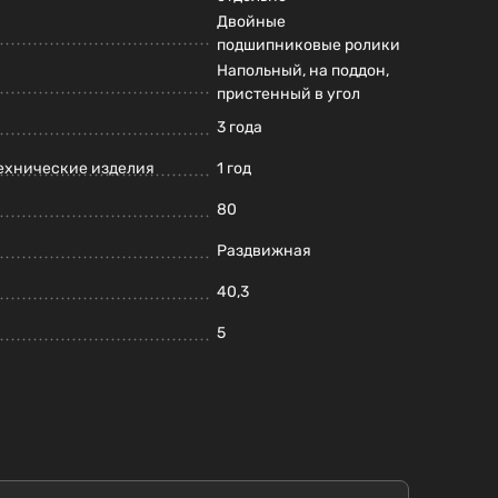
Двойные
подшипниковые ролики
Напольный, на поддон,
пристенный в угол
3 года
ехнические изделия
1 год
80
Раздвижная
40,3
5