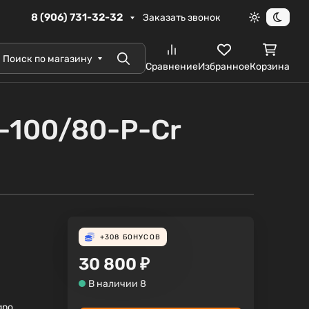
8 (906) 731-32-32
Заказать звонок
Светлая те
Темна
Поиск по магазину
Поиск
Сравнение
Избранное
Корзина
-100/80-P-Cr
+308
БОНУСОВ
30 800
₽
В наличии 8
gno