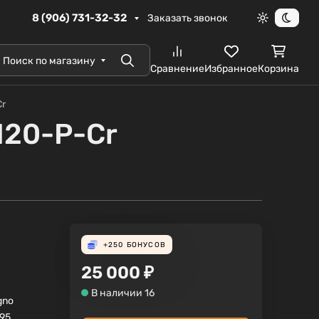
8 (906) 731-32-32
Заказать звонок
Светлая те
Темна
Поиск по магазину
Поиск
Сравнение
Избранное
Корзина
Cr
120-P-Cr
+250
БОНУСОВ
25 000
₽
В наличии 16
gno
95