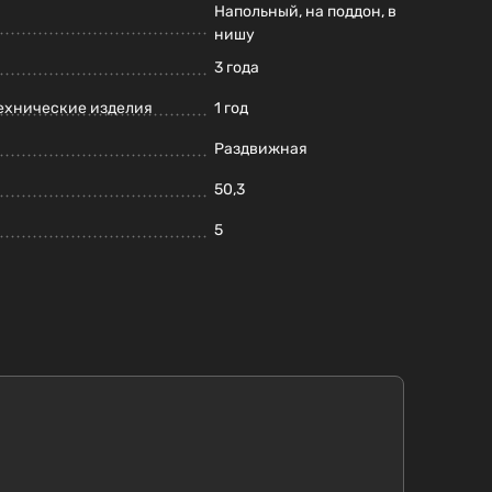
Напольный, на поддон, в
нишу
3 года
ехнические изделия
1 год
Раздвижная
50,3
5