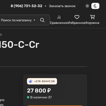
8 (906) 731-32-32
Заказать звонок
Светлая те
Темна
Поиск по магазину
Поиск
Сравнение
Избранное
Корзина
Cr
150-C-Cr
+278
БОНУСОВ
27 800
₽
В наличии 37
gno
95