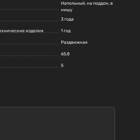
Напольный, на поддон, в
нишу
3 года
ехнические изделия
1 год
Раздвижная
65,8
5