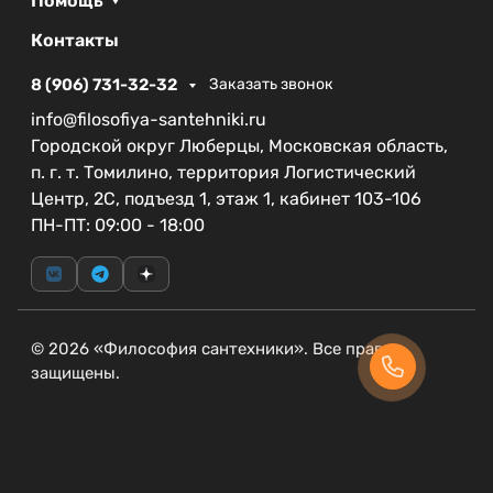
Помощь
Гарантия на резинотехнические изделия
Контакты
составляет 1 год, а общая гарантия на смеситель
- 5 лет, что свидетельствует о высоком уровне
8 (906) 731-32-32
Заказать звонок
качества и надежности продукции от бренда
info@filosofiya-santehniki.ru
CEZARES. Выберите CEZARES LUX-LC-01-W0,
Городской округ Люберцы, Московская область,
чтобы сделать вашу ванную комнату более
п. г. т. Томилино, территория Логистический
стильной и комфортной.
Центр, 2С, подъезд 1, этаж 1, кабинет 103-106
ПН-ПТ: 09:00 - 18:00
© 2026 «Философия сантехники». Все права
защищены.