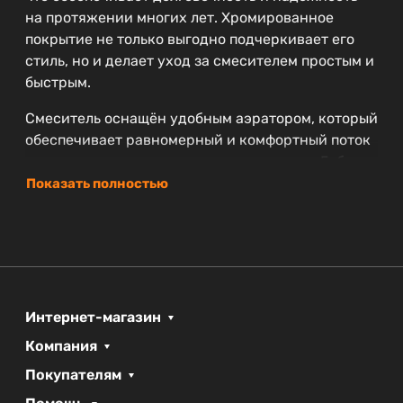
на протяжении многих лет. Хромированное
покрытие не только выгодно подчеркивает его
стиль, но и делает уход за смесителем простым и
быстрым.
Смеситель оснащён удобным аэратором, который
обеспечивает равномерный и комфортный поток
воды, делая каждое умывание приятным. Гибкие
подводки в комплекте позволяют легко
Показать полностью
установить смеситель, не тратя много времени и
усилий.
Специальная форма изделия и его компактные
размеры (ширина 4.8 см, глубина 21.6 см и
высота 28.8 см) позволяют легко разместить его
Интернет-магазин
даже в небольших по размеру ванных комнатах.
Компания
Этот смеситель из коллекции LUX отлично
вписывается в любой интерьер, создавая
Покупателям
гармоничную атмосферу.