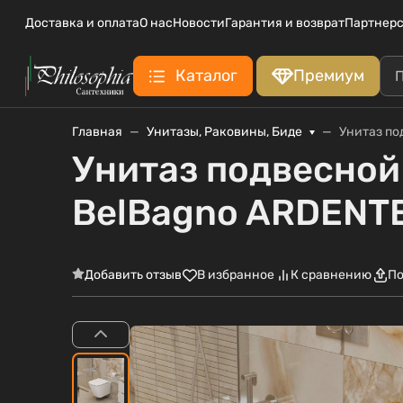
Доставка и оплата
О нас
Новости
Гарантия и возврат
Партнерс
Каталог
Премиум
Главная
Унитазы, Раковины, Биде
Унитаз по
Унитаз подвесно
BelBagno ARDENT
Добавить отзыв
В избранное
К сравнению
По