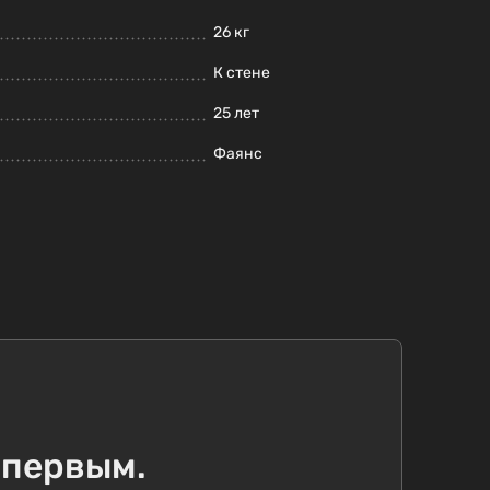
26 кг
К стене
25 лет
Фаянс
 первым.