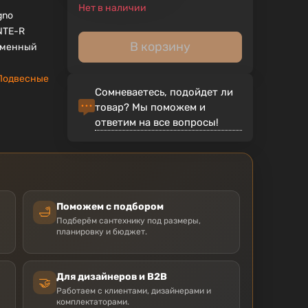
Нет в наличии
gno
NTE-R
В корзину
еменный
Подвесные
Сомневаетесь, подойдет ли
товар? Мы поможем и
ответим на все вопросы!
Поможем с подбором
🛁
Подберём сантехнику под размеры,
планировку и бюджет.
Для дизайнеров и B2B
🤝
Работаем с клиентами, дизайнерами и
комплектаторами.