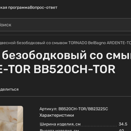
кая программа
Вопрос-ответ
двесной безободковый со смывом TORNADO BelBagno ARDENTE-T
й безободковый со см
E-TOR BB520CH-TOR
делиться
Артикул:
BB520CH-TOR/BB2322SC
Характеристики
Ширина изделия, см
34.5
Высота изделия, см
40