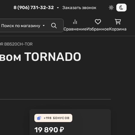
8 (906) 731-32-32
Заказать звонок
Светлая те
Темна
Поиск по магазину
Поиск
Сравнение
Избранное
Корзина
OR BB520CH-TOR
ывом TORNADO
+198
БОНУСОВ
19 890
₽