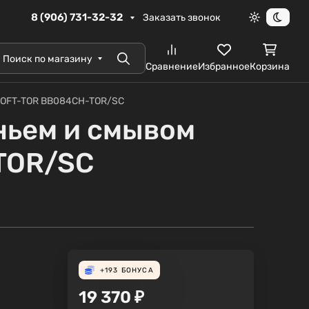
8 (906) 731-32-32
Заказать звонок
Светлая те
Темна
Поиск по магазину
Поиск
Сравнение
Избранное
Корзина
 SOFT-TOR BB084CH-TOR/SC
ньем и смывом
TOR/SC
+193
БОНУСА
19 370
₽