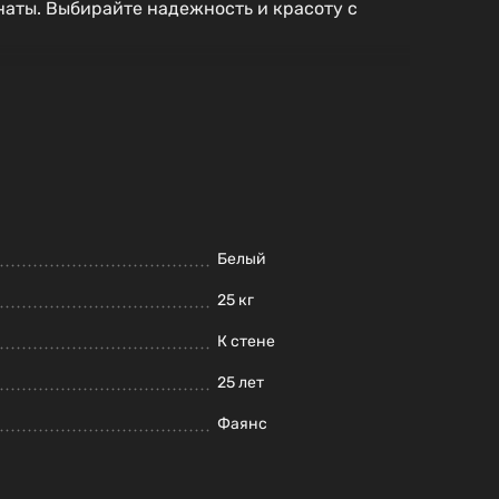
наты. Выбирайте надежность и красоту с
Белый
25 кг
К стене
25 лет
Фаянс