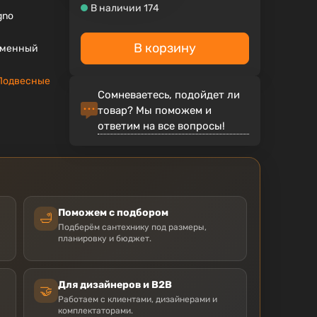
В наличии 174
gno
В корзину
еменный
Подвесные
Сомневаетесь, подойдет ли
товар? Мы поможем и
ответим на все вопросы!
Поможем с подбором
🛁
Подберём сантехнику под размеры,
планировку и бюджет.
Для дизайнеров и B2B
🤝
Работаем с клиентами, дизайнерами и
комплектаторами.