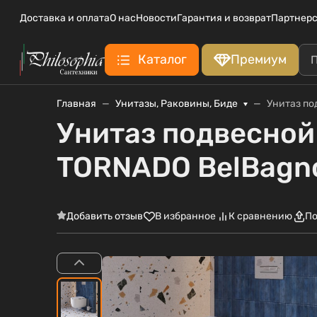
Доставка и оплата
О нас
Новости
Гарантия и возврат
Партнерс
Каталог
Премиум
Главная
Унитазы, Раковины, Биде
Унитаз по
Унитаз подвесной
TORNADO BelBagn
Добавить отзыв
В избранное
К сравнению
По