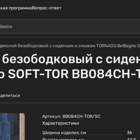
кая программа
Вопрос-ответ
двесной безободковый с сиденьем и смывом TORNADO BelBagno
 безободковый с сиде
o SOFT-TOR BB084CH-
делиться
Артикул:
BB084CH-TOR/SC
Характеристики
Ширина изделия, см
36
Высота изделия, см
42.5