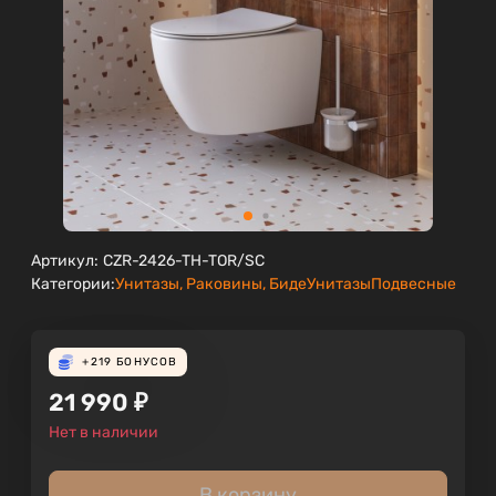
Артикул:
CZR-2426-TH-TOR/SC
Категории:
Унитазы, Раковины, Биде
Унитазы
Подвесные
+219
БОНУСОВ
21 990
₽
Нет в наличии
В корзину