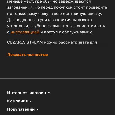
меньше мест, где обычно задерживаются
загрязнения. Но перед покупкой стоит проверить
не только саму чашу, а всю монтажную связку.
Для подвесного унитаза критичны высота
установки, глубина фальшстены, совместимость
с
инсталляцией
и доступ к обслуживанию.
CEZARES STREAM можно рассматривать для
санузла, который делается не как временное
решение, а как аккуратная система на годы. Если
Показать полностью
ремонт уже подготовлен под
напольный унитаз
,
лучше заранее оценить, насколько оправдана
переделка под подвесной монтаж.
Что проверить перед покупкой
какая инсталляция будет использоваться;
Интернет-магазин
подходит ли глубина стены под скрытый
Компания
бачок;
Покупателям
совместима ли
кнопка смыва
;