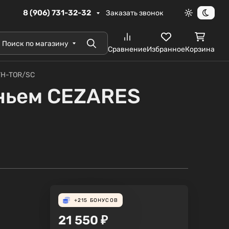
8 (906) 731-32-32
Заказать звонок
Светлая те
Темна
Поиск по магазину
Поиск
Сравнение
Избранное
Корзина
TH-TOR/SC
еньем CEZARES
+215
БОНУСОВ
21 550
₽