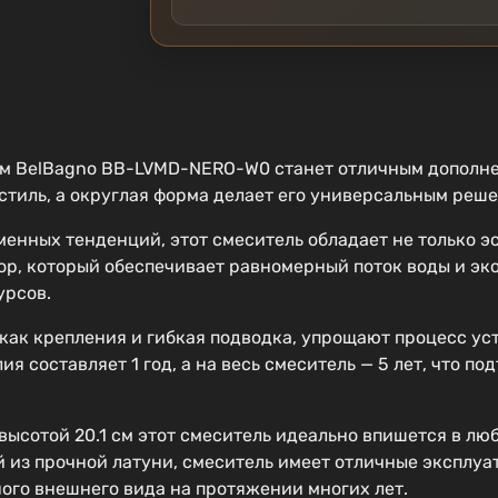
м BelBagno BB-LVMD-NERO-W0 станет отличным дополне
стиль, а округлая форма делает его универсальным реш
енных тенденций, этот смеситель обладает не только э
р, который обеспечивает равномерный поток воды и эко
урсов.
как крепления и гибкая подводка, упрощают процесс ус
я составляет 1 год, а на весь смеситель — 5 лет, что п
 высотой 20.1 см этот смеситель идеально впишется в л
й из прочной латуни, смеситель имеет отличные эксплуа
ого внешнего вида на протяжении многих лет.