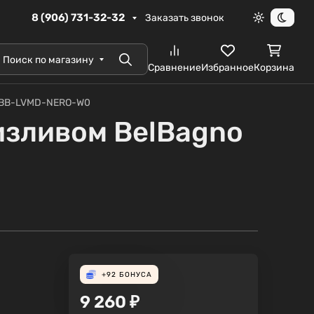
8 (906) 731-32-32
Заказать звонок
Светлая те
Темна
Поиск по магазину
Поиск
Сравнение
Избранное
Корзина
o BB-LVMD-NERO-W0
изливом BelBagno
+92
БОНУСА
9 260
₽