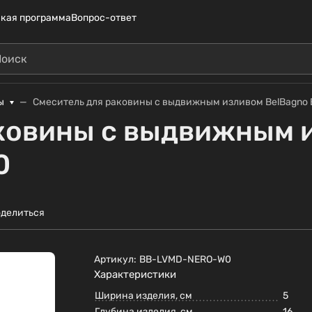
кая программа
Вопрос-ответ
ы
Смеситель для раковины с выдвижным изливом BelBagn
ковины с выдвижным 
0
делиться
Артикул:
BB-LVMD-NERO-W0
Характеристики
Ширина изделия, см
5
Глубина изделия, см
16