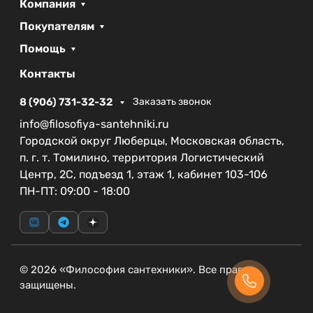
Компания
годовую гарантию на резинотехнические
изделия, что свидетельствует о заботе о
Покупателям
клиентах и высоком уровне обслуживания.
Помощь
Смеситель CEZARES STYLUS-LS-BORO станет не
только практичным инструментом в вашем
Контакты
повседневном использовании, но и стильным
8 (906) 731-32-32
Заказать звонок
акцентом в вашем интерьере.
info@filosofiya-santehniki.ru
Городской округ Люберцы, Московская область,
п. г. т. Томилино, территория Логистический
Центр, 2С, подъезд 1, этаж 1, кабинет 103-106
ПН-ПТ: 09:00 - 18:00
© 2026 «Философия сантехники». Все права
защищены.