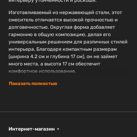
интерьеру утонченности и роскоши.
Изготавливаемый из нержавеющей стали, этот
смеситель отличается высокой прочностью и
долговечностью. Округлая форма добавляет
гармонию в общую композицию, делая его
универсальным решением для различных стилей
интерьера. Благодаря компактным размерам
(ширина 4.2 см и глубина 17 см), он не займет
много места, а высота 17 см обеспечит
комфортное использование.
Гарантия на данный смеситель составляет 5 лет,
Показать полностью
что подтверждает надежность и качество
продукции CEZARES. Оборудование аэратором
позволяет значительно экономить воду, не
снижая при этом ее напор, а гибкая подводка
упрощает установку и настройку устройства.
Интернет-магазин
Кроме того, производитель предоставляет