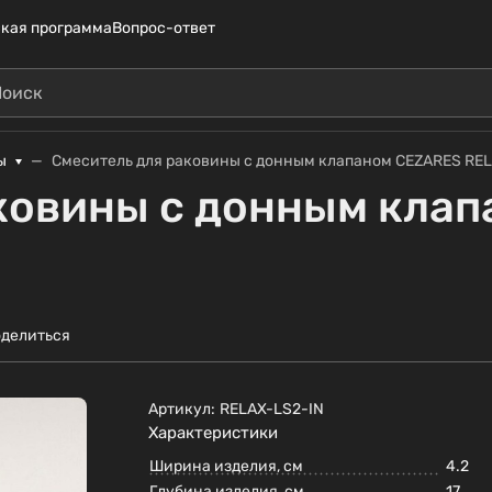
кая программа
Вопрос-ответ
ы
Смеситель для раковины с донным клапаном CEZARES RE
ковины с донным кла
делиться
Артикул:
RELAX-LS2-IN
Характеристики
Ширина изделия, см
4.2
Глубина изделия, см
17