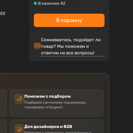
В наличии 42
RES
В корзину
X
Сомневаетесь, подойдет ли
товар? Мы поможем и
ответим на все вопросы!
Поможем с подбором
🛁
Подберём сантехнику под размеры,
планировку и бюджет.
Для дизайнеров и B2B
🤝
Работаем с клиентами, дизайнерами и