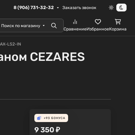
8 (906) 731-32-32
Заказать звонок
Светлая те
Темна
Поиск по магазину
Поиск
Сравнение
Избранное
Корзина
LAX-LS2-IN
паном CEZARES
+93
БОНУСА
9 350
₽