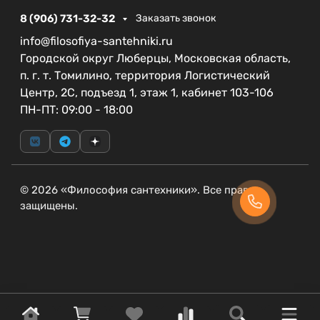
пространства, что делает его универсальным
решением для любых раковин.
8 (906) 731-32-32
Заказать звонок
info@filosofiya-santehniki.ru
Порадуйте себя качеством и стильным дизайном
Городской округ Люберцы, Московская область,
смесителя CEZARES LINER-LS-GM-W0 — выберите
п. г. т. Томилино, территория Логистический
надежность и эстетическое наслаждение в
Центр, 2С, подъезд 1, этаж 1, кабинет 103-106
каждой капле воды.
ПН-ПТ: 09:00 - 18:00
© 2026 «Философия сантехники». Все права
защищены.