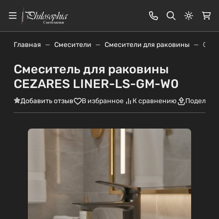
Светлая
Главная
Смесители
Смесители для раковины
Смес
Смеситель для раковины
CEZARES LINER-LS-GM-W0
Добавить отзыв
В избранное
К сравнению
Поделить