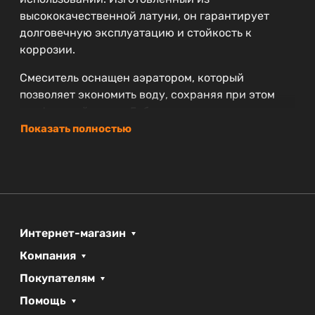
высококачественной латуни, он гарантирует
долговечную эксплуатацию и стойкость к
коррозии.
Смеситель оснащен аэратором, который
позволяет экономить воду, сохраняя при этом
комфортный напор. Гибкая подводка делает
установку простым и быстрым процессом, а
Показать полностью
продуманный дизайн облегчает уход за
изделием.
Смеситель относится к коллекции AURORA,
которая воплощает в себе самые последние
тенденции в дизайне сантехники. Гарантия на
Интернет-магазин
резинотехнические изделия составляет один
Компания
год, а на сам смеситель — пять лет, что
подчеркивает надежность и качество бренда
Покупателям
BelBagno.
Помощь