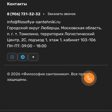
С размерами 3.8 см в ширину, 13.4 см в глубину и
Контакты
14.1 см в высоту, этот смеситель отлично
впишется в пространство любой раковины,
8 (906) 731-32-32
Заказать звонок
оставаясь при этом стильным и функциональным
info@filosofiya-santehniki.ru
элементом. Выбор в пользу BelBagno — это выбор
Городской округ Люберцы, Московская область,
качества и современного дизайна.
п. г. т. Томилино, территория Логистический
Центр, 2С, подъезд 1, этаж 1, кабинет 103-106
ПН-ПТ: 09:00 - 18:00
© 2026 «Философия сантехники». Все права
защищены.