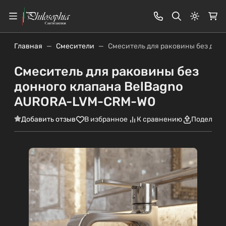
Светлая
Главная
Смесители
Смеситель для раковины без дон
Смеситель для раковины без
донного клапана BelBagno
AURORA-LVM-CRM-W0
Добавить отзыв
В избранное
К сравнению
Поделить