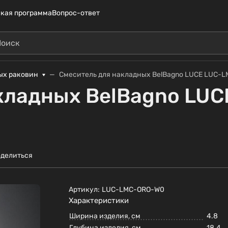
кая программа
Вопрос-ответ
ых раковин
Смеситель для накладных BelBagno LUCE LUC-
кладных BelBagno LU
делиться
Артикул:
LUC-LMC-ORO-W0
Характеристики
Ширина изделия, см
4.8
Глубина изделия, см
18.4