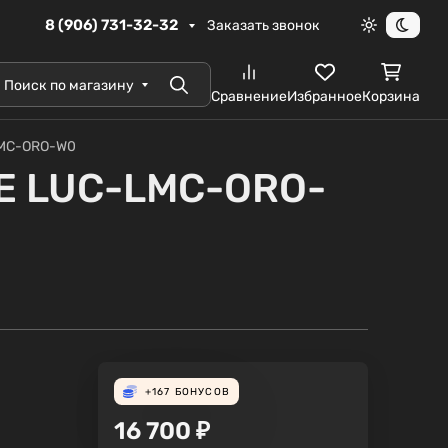
8 (906) 731-32-32
Заказать звонок
Светлая те
Темна
Поиск по магазину
Поиск
Сравнение
Избранное
Корзина
LMC-ORO-W0
CE LUC-LMC-ORO-
+167
БОНУСОВ
16 700
₽