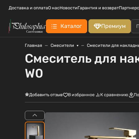
Доставка и оплата
О нас
Новости
Гарантия и возврат
Партнерс
Каталог
Премиум
Главная
Смесители
Смесители для накладн
Смеситель для на
W0
Добавить отзыв
В избранное
К сравнению
По