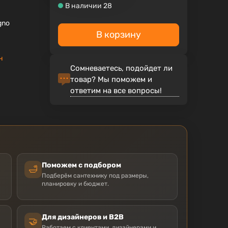
В наличии 28
gno
В корзину
н
Сомневаетесь, подойдет ли
товар? Мы поможем и
ответим на все вопросы!
Поможем с подбором
🛁
Подберём сантехнику под размеры,
планировку и бюджет.
Для дизайнеров и B2B
🤝
Работаем с клиентами, дизайнерами и