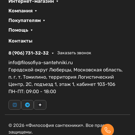
Интернет-магазин
системе, что делает установку смесителя
Компания
максимально удобной.
Покупателям
Гарантия на резинотехнические изделия
Помощь
составляет один год, в то время как гарантийный
срок на весь смеситель равен пяти годам. Эти
Контакты
показатели подтверждают высокое качество и
надёжность продукции CEZARES.
8 (906) 731-32-32
Заказать звонок
info@filosofiya-santehniki.ru
Ширина:
4.2 см
Городской округ Люберцы, Московская область,
Глубина:
21 см
п. г. т. Томилино, территория Логистический
Высота:
30.4 см
Центр, 2С, подъезд 1, этаж 1, кабинет 103-106
Смеситель CEZARES STYLUS-LC-BORO-W0 станет
ПН-ПТ: 09:00 - 18:00
не только практичным элементом, но и стильным
акцентом вашей ванной комнаты, подчеркивая
ваш вкус и стремление к современным
технологиям.
© 2026 «Философия сантехники». Все права
защищены.