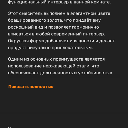
функциональный интерьер в ванной комнате.
Этот смеситель выполнен в элегантном цвете
брашированного золота, что придаёт ему
роскошный вид и позволяет гармонично
вписаться в любой современный интерьер.
Округлая форма добавляет изящности и делает
продукт визуально привлекательным.
Одним из основных преимуществ является
использование нержавеющей стали, что
обеспечивает долговечность и устойчивость к
коррозии. Благодаря этому, покупая смеситель
CEZARES STYLUS-LC-BORO-W0, вы можете быть
Показать полностью
уверены в его надёжности на многие годы.
Устройство оснащено аэратором, который
помогает экономить воду, создавая при этом
комфортный поток. Гибкая подводка упрощает
монтаж и подключение к водопроводной