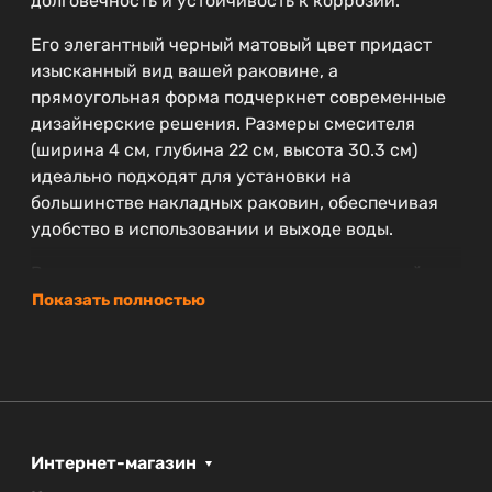
долговечность и устойчивость к коррозии.
Его элегантный черный матовый цвет придаст
изысканный вид вашей раковине, а
прямоугольная форма подчеркнет современные
дизайнерские решения. Размеры смесителя
(ширина 4 см, глубина 22 см, высота 30.3 см)
идеально подходят для установки на
большинстве накладных раковин, обеспечивая
удобство в использовании и выходе воды.
В смесителе предусмотрен аэратор, который
позволят добиться экономии воды, сохраняя при
Показать полностью
этом комфортный напор. Гибкая подводка делает
установку быстрой и простой, что будет
приятным дополнением для любого мастера.
Модель SLIDER от бренда CEZARES также
предлагает долгосрочную гарантию — целых 5
Интернет-магазин
лет, что свидетельствует о надежности и