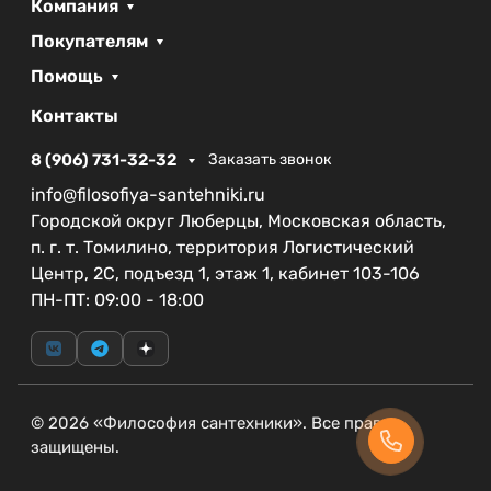
Компания
качестве продукции. Резинотехнические
изделия защищены годом гарантии, что
Покупателям
дополнительно укрепляет ваши гарантии на
Помощь
эксплуатацию смесителя.
Контакты
Смеситель для накладной раковины CEZARES
SLIDER-LC-NOP-W0 станет не только
8 (906) 731-32-32
Заказать звонок
функциональным элементом вашего интерьера,
info@filosofiya-santehniki.ru
но и его стильным акцентом, который приятно
Городской округ Люберцы, Московская область,
удивит гостей и домочадцев.
п. г. т. Томилино, территория Логистический
Центр, 2С, подъезд 1, этаж 1, кабинет 103-106
ПН-ПТ: 09:00 - 18:00
© 2026 «Философия сантехники». Все права
защищены.