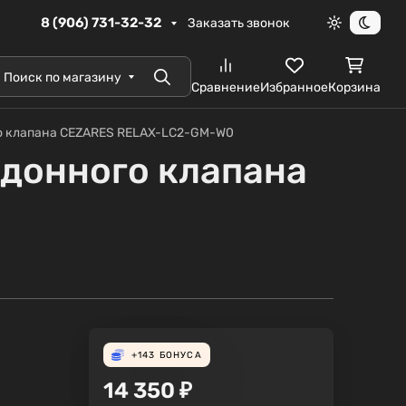
8 (906) 731-32-32
Заказать звонок
Светлая те
Темна
Поиск по магазину
Поиск
Сравнение
Избранное
Корзина
го клапана CEZARES RELAX-LC2-GM-W0
 донного клапана
+143
БОНУСА
14 350
₽