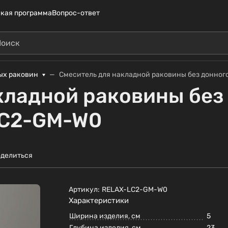
кая программа
Вопрос-ответ
ых раковин
Смеситель для накладной раковины без донно
кладной раковины без
LC2-GM-W0
делиться
Артикул:
RELAX-LC2-GM-W0
Характеристики
Ширина изделия, см
5
Глубина изделия, см
23