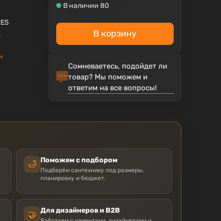
В наличии 80
RES
В корзину
X
н
Сомневаетесь, подойдет ли
товар? Мы поможем и
ответим на все вопросы!
Поможем с подбором
🛁
Подберём сантехнику под размеры,
планировку и бюджет.
Для дизайнеров и B2B
🤝
Работаем с клиентами, дизайнерами и