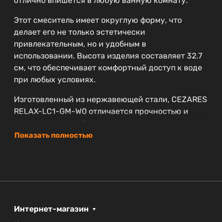
отлично впишется в любую ванную комнату.
Этот смеситель имеет округлую форму, что
делает его не только эстетически
привлекательным, но и удобным в
использовании. Высота изделия составляет 32.7
см, что обеспечивает комфортный доступ к воде
при любых условиях.
Изготовленный из нержавеющей стали, CEZARES
RELAX-LC1-GM-W0 отличается прочностью и
долговечностью. В его конструкции
предусмотрен аэратор, который способствует
Показать полностью
экономии воды и при этом улучшает струю,
делая её мягче и приятнее на ощупь.
Дополнительно в комплект входят гибкие
подводки, что упрощает установку.
Производитель предоставляет установленный
Интернет-магазин
гарантийный срок на резинотехнические