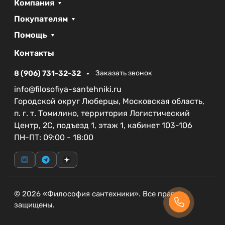
Компания
изделия в один год, а на сам смеситель — целых
пять лет. Это подтверждает высокое качество и
Покупателям
надежность данного товара, обеспечивая вам
Помощь
долгую и бесперебойную эксплуатацию.
Контакты
Смеситель CEZARES RELAX-LC1-GM-W0 — это
идеальное решение для тех, кто ценит
8 (906) 731-32-32
Заказать звонок
современный стиль и высокие современные
info@filosofiya-santehniki.ru
технологии в сантехнике, не желая при этом
Городской округ Люберцы, Московская область,
жертвовать качеством и функциональностью.
п. г. т. Томилино, территория Логистический
Центр, 2С, подъезд 1, этаж 1, кабинет 103-106
ПН-ПТ: 09:00 - 18:00
© 2026 «Философия сантехники». Все права
защищены.