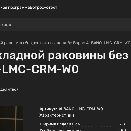
кая программа
Вопрос-ответ
ой раковины без донного клапана BelBagno ALBANO-LMC-CRM-W0
кладной раковины без
O-LMC-CRM-W0
делиться
Артикул:
ALBANO-LMC-CRM-W0
Характеристики
Ширина изделия, см
3.8
Глубина изделия, см
18.5