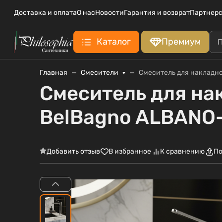
Доставка и оплата
О нас
Новости
Гарантия и возврат
Партнерс
Каталог
Премиум
Главная
Смесители
Смеситель для накладн
Смеситель для на
BelBagno ALBAN
Добавить отзыв
В избранное
К сравнению
По