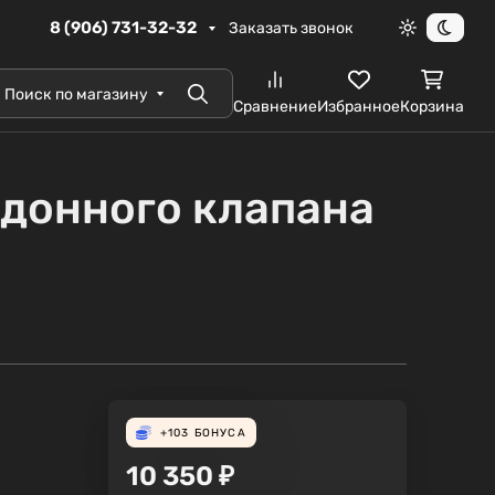
8 (906) 731-32-32
Заказать звонок
Светлая те
Темна
Поиск по магазину
Поиск
Сравнение
Избранное
Корзина
 донного клапана
+103
БОНУСА
10 350
₽