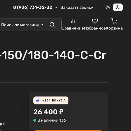
8 (906) 731-32-32
Заказать звонок
Светлая те
Темна
Поиск по магазину
Поиск
Сравнение
Избранное
Корзина
-150/180-140-C-Cr
+264
БОНУСА
26 400
₽
В наличии 136
gno
UE