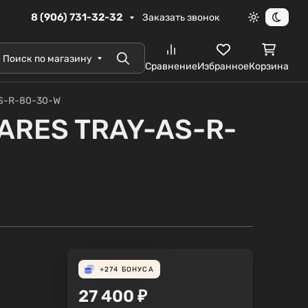
8 (906) 731-32-32
Заказать звонок
Светлая те
Темна
Поиск по магазину
Поиск
Сравнение
Избранное
Корзина
AS-R-80-30-W
ZARES TRAY-AS-R-
+274
БОНУСА
27 400
₽