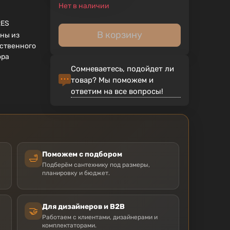
Нет в наличии
RES
В корзину
ны из
ственного
ора
Сомневаетесь, подойдет ли
товар? Мы поможем и
ответим на все вопросы!
Поможем с подбором
🛁
Подберём сантехнику под размеры,
планировку и бюджет.
Для дизайнеров и B2B
🤝
Работаем с клиентами, дизайнерами и
комплектаторами.