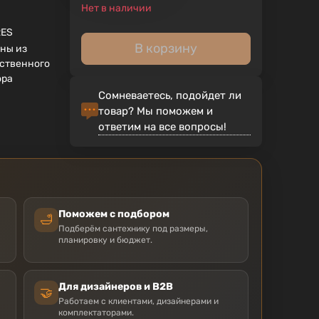
Нет в наличии
RES
В корзину
ны из
ственного
ора
Сомневаетесь, подойдет ли
товар? Мы поможем и
ответим на все вопросы!
Поможем с подбором
🛁
Подберём сантехнику под размеры,
планировку и бюджет.
Для дизайнеров и B2B
🤝
Работаем с клиентами, дизайнерами и
комплектаторами.