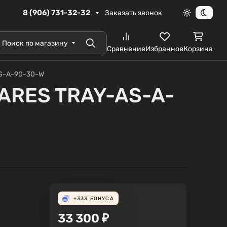
8 (906) 731-32-32
Заказать звонок
Светлая те
Темна
Поиск по магазину
Поиск
Сравнение
Избранное
Корзина
AS-A-90-30-W
ZARES TRAY-AS-A-
+333
БОНУСА
33 300
₽