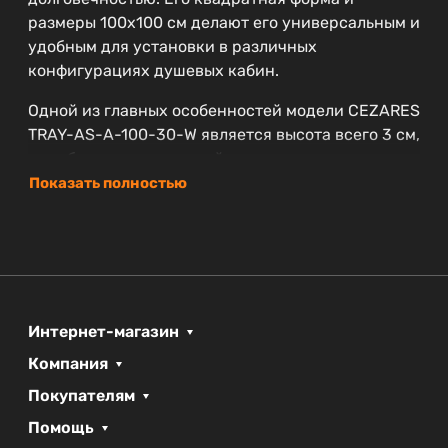
размеры 100x100 см делают его универсальным и
удобным для установки в различных
конфигурациях душевых кабин.
Одной из главных особенностей модели CEZARES
TRAY-AS-A-100-30-W является высота всего 3 см,
что обеспечивает легкий доступ и создает
ощущение простора. Вы можете не беспокоиться
Показать полностью
о том, что он будет мешать при использовании
душа.
Поддон входит в коллекцию поддонов из
искусственного мрамора, что гарантирует его
совместимость с другими элементами
Интернет-магазин
интерьера, выполненными в аналогичном стиле.
Компания
Кроме того, на товар предоставляется гарантия
сроком на 3 года, что свидетельствует о
Покупателям
надежности и качественном производстве.
Помощь