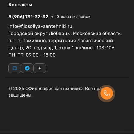
Бренд CEZARES известен на рынке своей
Контакты
приверженностью к современным технологиям и
высококачественным материалам. Выбор этого
8 (906) 731-32-32
Заказать звонок
поддона — это выбор в пользу актуального стиля
info@filosofiya-santehniki.ru
и долговечности. Добавьте в вашу ванную
Городской округ Люберцы, Московская область,
комнату нотку роскоши и стиля с поддоном
п. г. т. Томилино, территория Логистический
CEZARES TRAY-AS-A-100-30-W.
Центр, 2С, подъезд 1, этаж 1, кабинет 103-106
ПН-ПТ: 09:00 - 18:00
© 2026 «Философия сантехники». Все права
защищены.