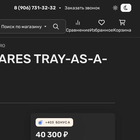
8 (906) 731-32-32
Заказать звонок
Светлая те
Темна
Поиск по магазину
Поиск
Сравнение
Избранное
Корзина
ERO
ZARES TRAY-AS-A-
+403
БОНУСА
40 300
₽