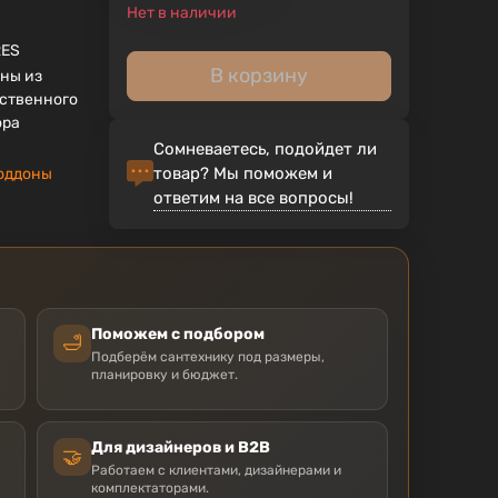
Нет в наличии
RES
В корзину
ны из
ственного
ора
Сомневаетесь, подойдет ли
товар? Мы поможем и
оддоны
ответим на все вопросы!
Поможем с подбором
🛁
Подберём сантехнику под размеры,
планировку и бюджет.
Для дизайнеров и B2B
🤝
Работаем с клиентами, дизайнерами и
комплектаторами.