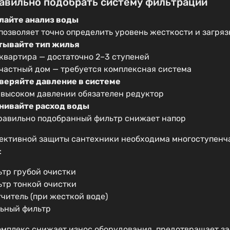
равильно подобрать систему фильтрации
лайте анализ воды
 позволяет точно определить уровень жесткости и загря
тывайте тип жилья
квартира — достаточно 2–3 ступеней
частный дом — требуется комплексная система
веряйте давление в системе
 высоком давлении обязателен редуктор
нивайте расход воды
равильно подобранный фильтр снижает напор
ективной защиты сантехники необходима многоступенч
:
ьтр грубой очистки
ьтр тонкой очистки
читель (при жесткой воде)
льный фильтр
омплекс снижает износ оборудования, предотвращает за