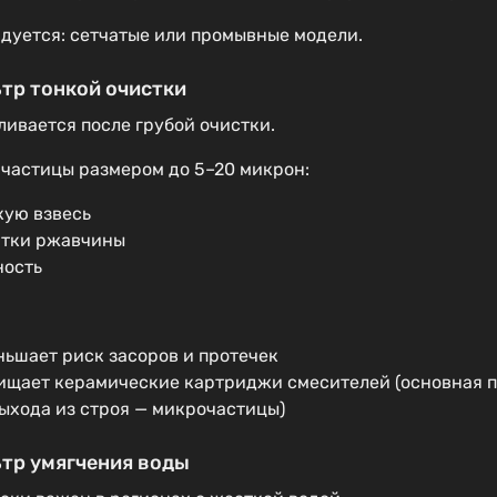
дуется: сетчатые или промывные модели.
ьтр тонкой очистки
ливается после грубой очистки.
 частицы размером до 5–20 микрон:
кую взвесь
атки ржавчины
ность
ньшает риск засоров и протечек
ищает керамические картриджи смесителей (основная 
выхода из строя — микрочастицы)
ьтр умягчения воды