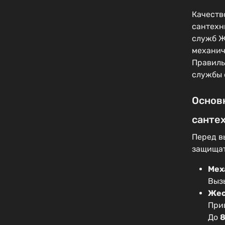
Качеств
сантехн
служб Ж
механич
Правиль
службы 
Основ
санте
Перед в
защищат
Мех
Выз
Жес
При
До
8