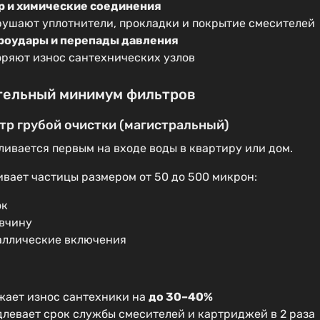
р и химические соединения
рушают уплотнители, прокладки и покрытие смесителей
роудары и перепады давления
оряют износ сантехнических узлов
тельный минимум фильтров
ьтр грубой очистки (магистральный)
ливается первым на входе воды в квартиру или дом.
вает частицы размером от 50 до 500 микрон:
ок
вчину
аллические включения
жает износ сантехники на
до 30–40%
длевает срок службы смесителей и картриджей в 2 раза