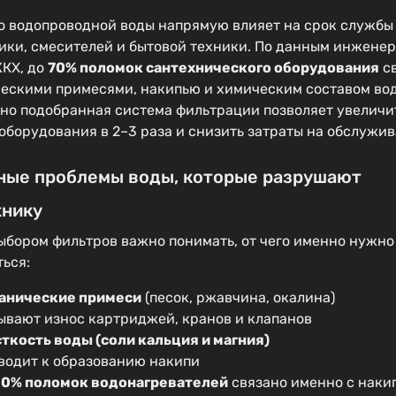
о водопроводной воды напрямую влияет на срок службы
ики, смесителей и бытовой техники. По данным инжене
КХ, до
70% поломок сантехнического оборудования
св
ескими примесями, накипью и химическим составом во
но подобранная система фильтрации позволяет увеличи
оборудования в 2–3 раза и снизить затраты на обслужив
ные проблемы воды, которые разрушают
хнику
ыбором фильтров важно понимать, от чего именно нужно
ься:
анические примеси
(песок, ржавчина, окалина)
ывают износ картриджей, кранов и клапанов
ткость воды (соли кальция и магния)
водит к образованию накипи
0% поломок водонагревателей
связано именно с наки