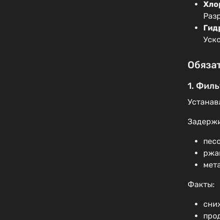
Хло
Раз
Гид
Уск
Обяза
1. Фил
Устанав
Задержи
пес
ржа
мет
Факты:
сни
про