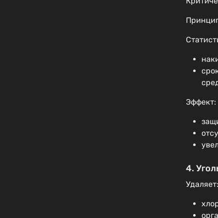
Критиче
Принцип
Статист
нак
сро
сре
Эффект:
защ
отсу
уве
4. Уго
Удаляет
хло
орг