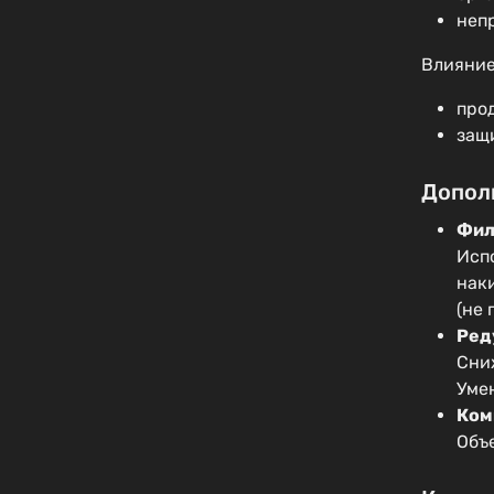
неп
Влияние
про
защ
Допол
Фил
Исп
нак
(не
Ред
Сни
Уме
Ком
Объ