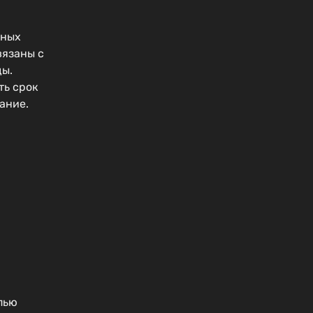
рных
язаны с
ды.
ть срок
ание.
пью