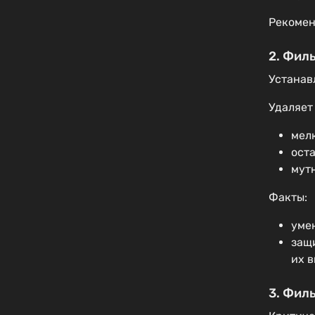
Рекомен
2. Фил
Устанав
Удаляет
мел
ост
мут
Факты:
уме
защ
их 
3. Фил