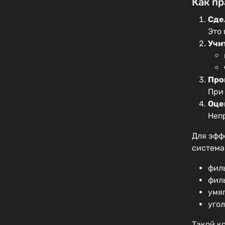
Как п
Сде
Это
Учи
Про
При
Оце
Неп
Для эфф
система
фил
фил
умяг
уго
Такой к