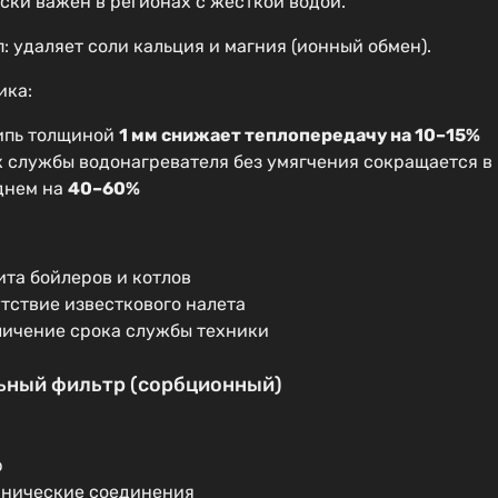
ски важен в регионах с жесткой водой.
: удаляет соли кальция и магния (ионный обмен).
ика:
ипь толщиной
1 мм снижает теплопередачу на 10–15%
к службы водонагревателя без умягчения сокращается в
днем на
40–60%
ита бойлеров и котлов
тствие известкового налета
личение срока службы техники
льный фильтр (сорбционный)
:
р
анические соединения