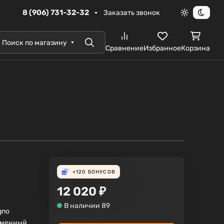
8 (906) 731-32-32
Заказать звонок
Светлая те
Темна
Поиск по магазину
Поиск
Сравнение
Избранное
Корзина
+120
БОНУСОВ
12 020
₽
В наличии 89
gno
еменный