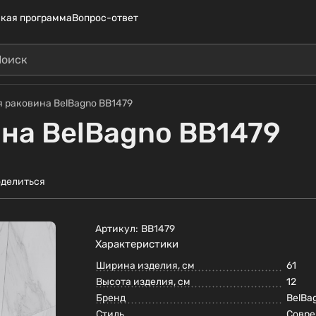
кая программа
Вопрос-ответ
 раковина BelBagno BB1479
на BelBagno BB1479
делиться
Артикул:
BB1479
Характеристики
Ширина изделия, см
61
Высота изделия, см
12
Бренд
BelBa
Стиль
Совр