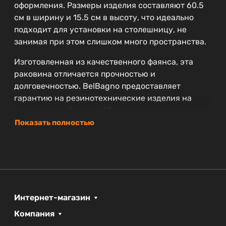
оформления. Размеры изделия составляют 60.5
см в ширину и 15.5 см в высоту, что идеально
подходит для установки на столешницу, не
занимая при этом слишком много пространства.
Изготовленная из качественного фаянса, эта
раковина отличается прочностью и
долговечностью. BelBagno предоставляет
гарантию на резинотехнические изделия на
впечатляющий срок в 25 лет, что
свидетельствует о высоком качестве материалов
Показать полностью
и надежности продукта.
Купить раковину BelBagno BB1404 — значит
выбрать современность и стиль для вашей
ванной комнаты. Она станет не только
функциональным элементом, но и важной частью
Интернет-магазин
общего дизайна помещения.
Компания