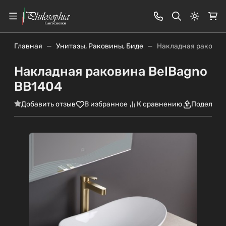
Светлая
Главная
Унитазы, Раковины, Биде
Накладная раковин
Накладная раковина BelBagno
BB1404
Добавить отзыв
В избранное
К сравнению
Поделить