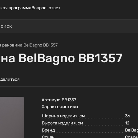
кая программа
Вопрос-ответ
 раковина BelBagno BB1357
на BelBagno BB1357
делиться
Артикул:
BB1357
Характеристики
Ширина изделия, см
36
Высота изделия, см
12
Бренд
BelBa
Стиль
Совр