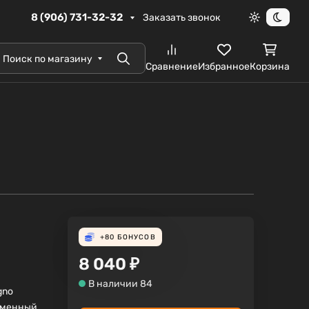
8 (906) 731-32-32
Заказать звонок
Светлая те
Темна
Поиск по магазину
Поиск
Сравнение
Избранное
Корзина
+80
БОНУСОВ
8 040
₽
В наличии 84
gno
еменный