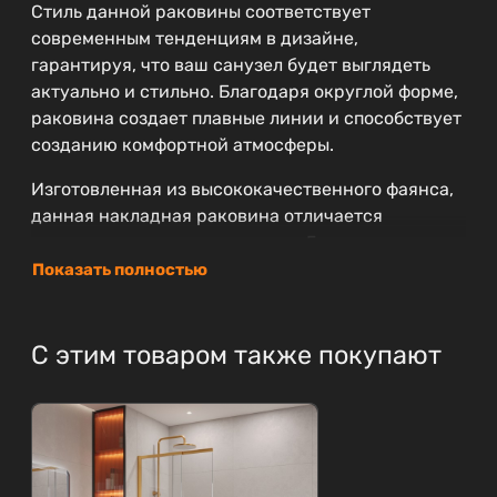
Стиль данной раковины соответствует
современным тенденциям в дизайне,
гарантируя, что ваш санузел будет выглядеть
актуально и стильно. Благодаря округлой форме,
раковина создает плавные линии и способствует
созданию комфортной атмосферы.
Изготовленная из высококачественного фаянса,
данная накладная раковина отличается
прочностью и долговечностью. Гарантия на
резинотехнические изделия составляет 25 лет,
Показать полностью
что свидетельствует о надежности и
долговечности использования. Такой срок
гарантии позволит вам не беспокоиться о замене
С этим товаром также покупают
комплектующих в ближайшие годы.
Монтаж раковины осуществляется
непосредственно к столешнице, что делает
установку простой и удобной. С габаритами 41