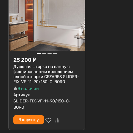
см в ширину и 14 см в высоту, модель отлично
впишется в любую ванную комнату, обеспечивая
достаточно места для комфортного пользования.
Выбор накладной раковины BelBagno BB1315-
H301 — это сочетание стиля, качества и
практичности. Создайте уникальный интерьер с
помощью этой стильной сантехники!
25 200
₽
Душевая шторка на ванну с
фиксированным креплением
одной створки CEZARES SLIDER-
FIX-VF-11-90/150-C-BORO
В наличии
Артикул
SLIDER-FIX-VF-11-90/150-C-
BORO
В корзину