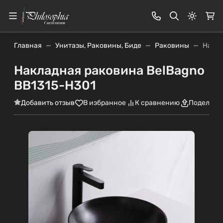
Светлая
Главная
Унитазы, Раковины, Биде
Раковины
Накла
Накладная раковина BelBagno
BB1315-H301
Добавить отзыв
В избранное
К сравнению
Поделить