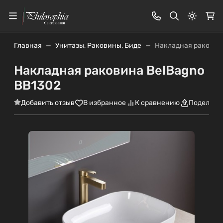
Светлая
Главная
Унитазы, Раковины, Биде
Накладная раковин
Накладная раковина BelBagno
BB1302
Добавить отзыв
В избранное
К сравнению
Поделить