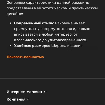
Основные характеристики данной раковины
представлены в её эстетическом и практическом
дизайне:
Современный стиль:
Раковина имеет
прямоугольную форму, которая идеально
вписывается в любой интерьер, от
классического до ультрасовременного.
Удобные размеры:
Ширина изделия
составляет 50 см, а высота — 14 см, что
делает её удобной для использования и
Показать полностью
установки.
Долговечность:
Гарантия на
резинотехнические изделия составляет 25
лет, что подтверждает надёжность и высокое
качество материалов.
Простой монтаж:
Раковина
Интернет-магазин
устанавливается к столешнице, что даёт
Компания
возможность легко интегрировать её в