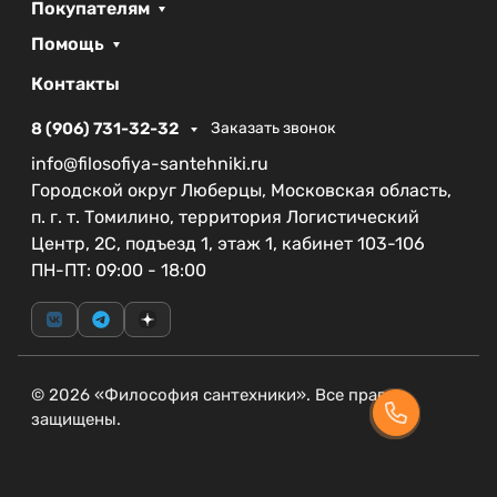
Покупателям
существующий интерьер ванной комнаты.
Помощь
Приобретая
BelBagno BB1302
, вы получаете не
просто сантехнический прибор, а стильный
Контакты
элемент, который будет радовать вас своей
8 (906) 731-32-32
Заказать звонок
практичностью и эстетикой многие годы.
Убедитесь сами в том, как такая деталь может
info@filosofiya-santehniki.ru
преобразить ваше пространство!
Городской округ Люберцы, Московская область,
п. г. т. Томилино, территория Логистический
Центр, 2С, подъезд 1, этаж 1, кабинет 103-106
ПН-ПТ: 09:00 - 18:00
© 2026 «Философия сантехники». Все права
защищены.