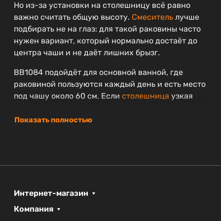
Но из-за установки на столешницу всё равно
важно считать общую высоту.
Смеситель
лучше
подбирать не на глаз: для такой раковины часто
нужен вариант, который нормально достаёт до
центра чаши и не даёт лишних брызг.
BB1084 подойдёт для основной ванной, где
раковиной пользуются каждый день и есть место
под чашу около 60 см. Если
столешница
узкая
или смеситель уже куплен, лучше заранее
сверить размеры, чтобы после установки не
Показать полностью
пришлось менять один из элементов.
Что проверить перед покупкой
подходит ли ширина 60 см под вашу
столешницу;
какой смеситель будет установлен;
Интернет-магазин
хватает ли места по глубине;
Компания
удобна ли итоговая высота с чашей 14 см;