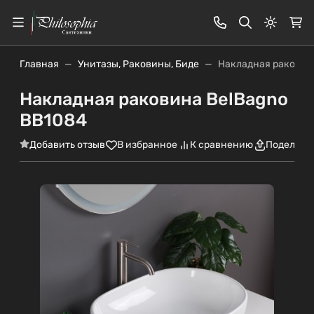
Светлая
Главная
Унитазы, Раковины, Биде
Накладная раковин
Накладная раковина BelBagno
BB1084
Добавить отзыв
В избранное
К сравнению
Поделить