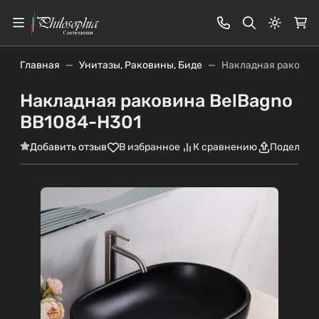
Светлая
Главная
Унитазы, Раковины, Биде
Накладная раковин
Накладная раковина BelBagno
BB1084-H301
Добавить отзыв
В избранное
К сравнению
Поделить