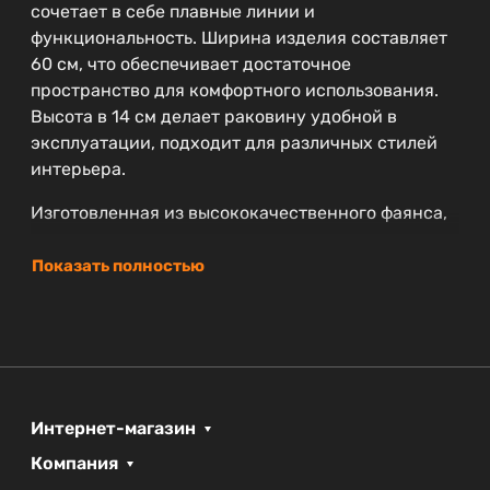
сочетает в себе плавные линии и
функциональность. Ширина изделия составляет
60 см, что обеспечивает достаточное
пространство для комфортного использования.
Высота в 14 см делает раковину удобной в
эксплуатации, подходит для различных стилей
интерьера.
Изготовленная из высококачественного фаянса,
раковина отличается прочностью и
долговечностью. На резинотехнические изделия
Показать полностью
предоставляется гарантия на целых 25 лет, что
говорит о надежности и высоком качестве
материала. Кроме того, накладная конструкция
позволяет легко монтировать раковину к
столешнице, что упрощает установку.
Интернет-магазин
BelBagno — это бренд, который заслуженно
Компания
пользуется доверием покупателей благодаря