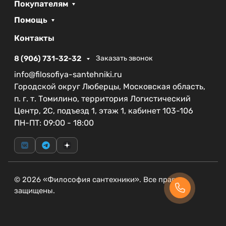
своим инновационным решениям и вниманию к
Покупателям
деталям. Выбор этой раковины позволит создать
Помощь
гармоничное пространство, где современный
стиль будет сочетаться с практичностью.
Контакты
8 (906) 731-32-32
Заказать звонок
info@filosofiya-santehniki.ru
Городской округ Люберцы, Московская область,
п. г. т. Томилино, территория Логистический
Центр, 2С, подъезд 1, этаж 1, кабинет 103-106
ПН-ПТ: 09:00 - 18:00
© 2026 «Философия сантехники». Все права
защищены.