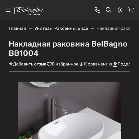
Светлая
Главная
Унитазы, Раковины, Биде
Накладная раковин
Накладная раковина BelBagno
BB1004
Добавить отзыв
В избранное
К сравнению
Поделить