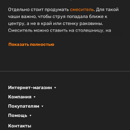
Отдельно стоит продумать
смеситель
. Для такой
чаши важно, чтобы струя попадала ближе к
центру, а не в край или стенку раковины.
Смеситель можно ставить на столешницу, на
саму раковину или выводить из стены, но
каждый вариант требует своих расстояний и
Показать полностью
подготовки.
BB1004 подойдёт для основной ванной, где есть
место под чашу около 60 см и хочется оставить
вокруг неё немного свободной поверхности.
Если столешница узкая или
мебель
уже куплена,
Интернет-магазин
размеры лучше сверить до заказа, чтобы
Компания
раковина не выступала за край и не мешала
пользоваться зоной умывания.
Покупателям
Помощь
Что проверить перед покупкой
Контакты
подходит ли ширина 60,5 см под вашу