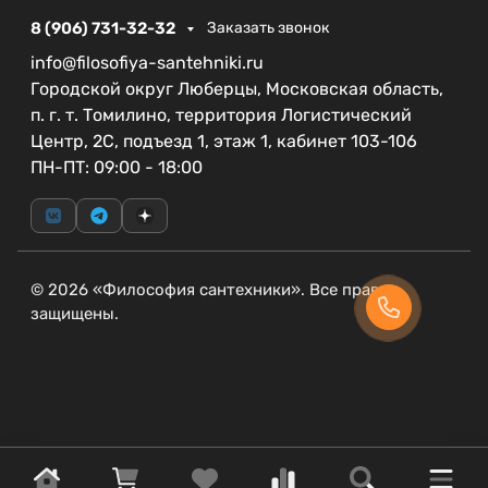
столешницу;
8 (906) 731-32-32
Заказать звонок
где будет стоять смеситель;
info@filosofiya-santehniki.ru
хватает ли высоты для накладной чаши;
Городской округ Люберцы, Московская область,
совпадает ли слив с подготовленными
п. г. т. Томилино, территория Логистический
коммуникациями;
Центр, 2С, подъезд 1, этаж 1, кабинет 103-106
не будет ли раковина мешать
зеркалу
, шкафу
ПН-ПТ: 09:00 - 18:00
или проходу.
© 2026 «Философия сантехники». Все права
защищены.