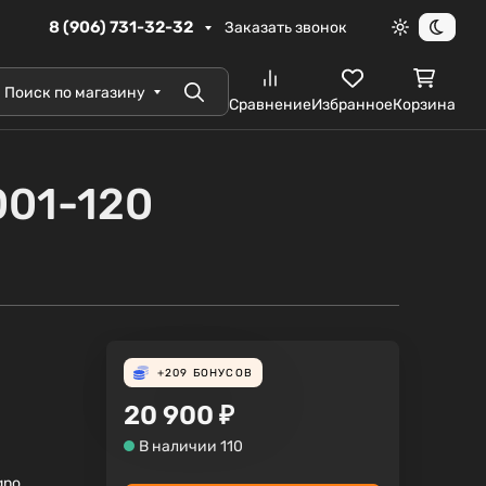
8 (906) 731-32-32
Заказать звонок
Светлая те
Темна
Поиск по магазину
Поиск
Сравнение
Избранное
Корзина
001-120
+209
БОНУСОВ
20 900
₽
В наличии 110
gno