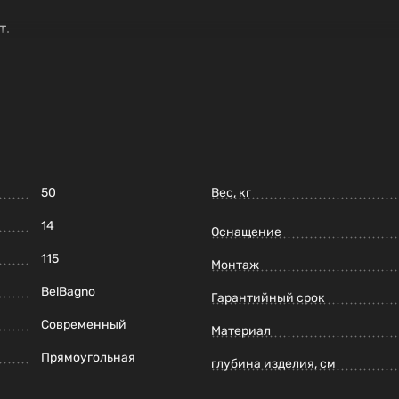
т.
BB001-120, вы получаете надежное и стильное решение 
50
Вес, кг
14
Оснащение
115
Монтаж
BelBagno
Гарантийный срок
Современный
Материал
Прямоугольная
глубина изделия, см