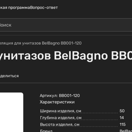
кая программа
Вопрос-ответ
ляция для унитазов BelBagno BB001-120
унитазов BelBagno BB
делиться
Артикул:
BB001-120
Характеристики
Ширина изделия, см
50
Глубина изделия, см
14
Высота изделия, см
115
Бренд
BelBa