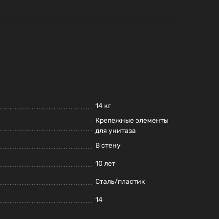
для вашей ванной комнаты, которое будет
14 кг
Крепежные элементы
для унитаза
В стену
10 лет
Сталь/пластик
14