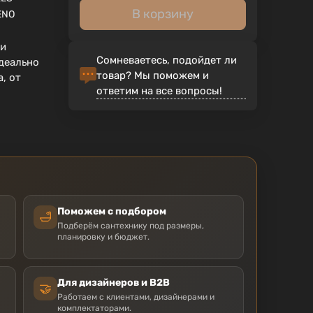
В корзину
ENO
 и
Сомневаетесь, подойдет ли
деально
товар? Мы поможем и
, от
ответим на все вопросы!
Поможем с подбором
🛁
Подберём сантехнику под размеры,
планировку и бюджет.
Для дизайнеров и B2B
🤝
Работаем с клиентами, дизайнерами и
комплектаторами.