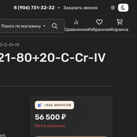
8 (906) 731-32-32
Заказать звонок
Светлая те
Темна
Поиск по магазину
Поиск
Сравнение
Избранное
Корзина
0-C-Cr-IV
1-80+20-C-Cr-IV
+565
БОНУСОВ
56 500
₽
Нет в наличии
RES