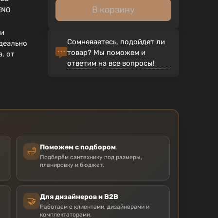
В корзину
ENO
 и
Сомневаетесь, подойдет ли
деально
товар? Мы поможем и
, от
ответим на все вопросы!
Поможем с подбором
🛁
Подберём сантехнику под размеры,
планировку и бюджет.
Для дизайнеров и B2B
🤝
Работаем с клиентами, дизайнерами и
комплектаторами.