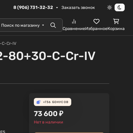
8 (906) 731-32-32
Заказать звонок
Светлая те
Темна
Поиск по магазину
Поиск
Сравнение
Избранное
Корзина
-C-Cr-IV
-80+30-C-Cr-IV
+736
БОНУСОВ
73 600
₽
Нет в наличии
RES