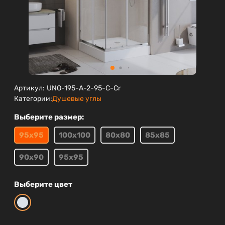
Артикул:
UNO-195-A-2-95-C-Cr
Категории:
Душевые углы
Выберите размер:
95х95
100х100
80х80
85х85
90х90
95х95
Выберите цвет