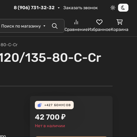
8 (906) 731-32-32
Заказать звонок
Светлая те
Темна
Поиск по магазину
Поиск
Сравнение
Избранное
Корзина
-80-C-Cr
120/135-80-C-Cr
+427
БОНУСОВ
42 700
₽
Нет в наличии
gno