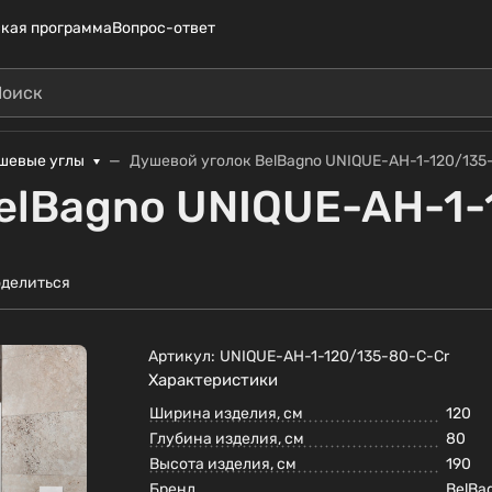
кая программа
Вопрос-ответ
шевые углы
Душевой уголок BelBagno UNIQUE-AH-1-120/135
elBagno UNIQUE-AH-1-
делиться
Артикул:
UNIQUE-AH-1-120/135-80-C-Cr
Характеристики
Ширина изделия, см
120
Глубина изделия, см
80
Высота изделия, см
190
Бренд
BelBa