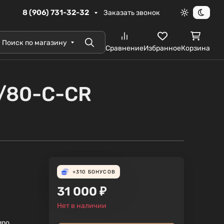
8 (906) 731-32-32
Заказать звонок
Светлая те
Темна
Поиск по магазину
Поиск
Сравнение
Избранное
Корзина
0/80-C-CR
+310
БОНУСОВ
31 000
₽
Нет в наличии
gno